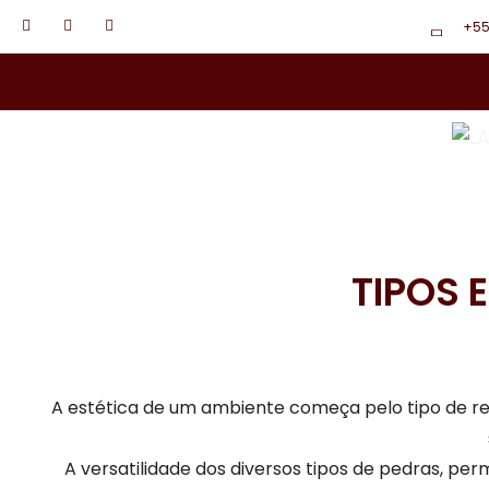
Pular
+55
para
o
conteúdo
TIPOS 
A estética de um ambiente começa pelo tipo de re
A versatilidade dos diversos tipos de pedras, per