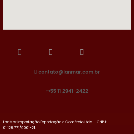
contato@lanmar.com.br
55 11 2941-2422
LanMar Importação Exportação e Comércio Ltda – CNPJ:
01.128.771/0001-21.