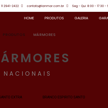
 11 2941-2422
contato@lanmar.com.br
Seg - Qui: 8:00 - 17:30 - 
HOME
PRODUTOS
GALERIA
GARA
PRODUTOS
MÁRMORES
ÁRMORES
NACIONAIS
 SANTO EXTRA
BRANCO ESPIRITO SANTO