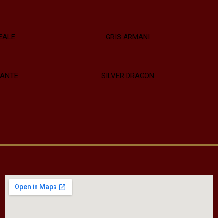
EALE
GRIS ARMANI
CANTE
SILVER DRAGON