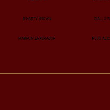
DINASTY BROWN
GIALLO R
MARROM EMPERADOR
ROJO ALI